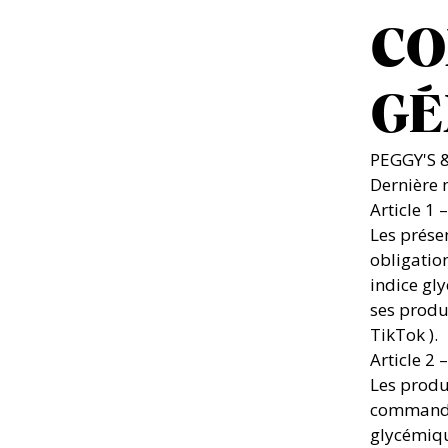
CO
GÉ
PEGGY'S 
Dernière 
Article 1 
Les prése
obligatio
indice gly
ses produ
TikTok ).
Article 2 
Les produ
commande 
glycémiqu