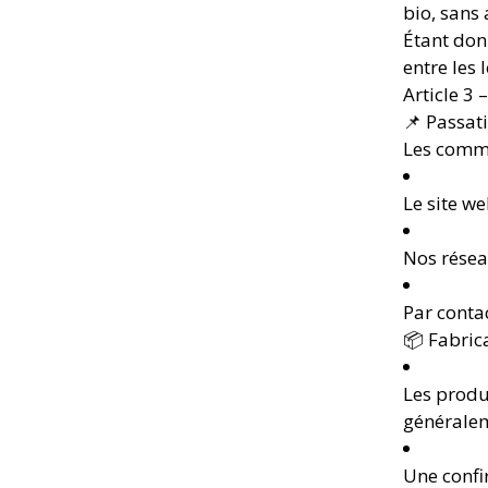
bio, sans 
Étant donn
entre les 
Article 3
📌 Passa
Les comma
Le site we
Nos résea
Par conta
📦 Fabrica
Les produ
généralem
Une confi