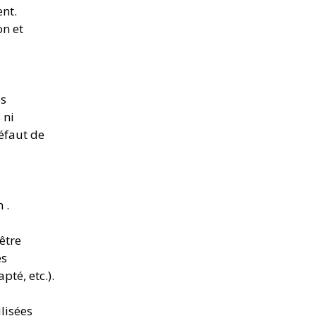
ent.
on et
es
 ni
éfaut de
 .
être
ès
pté, etc.).
lisées