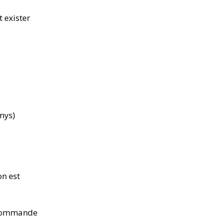
t exister
nys)
on est
a commande