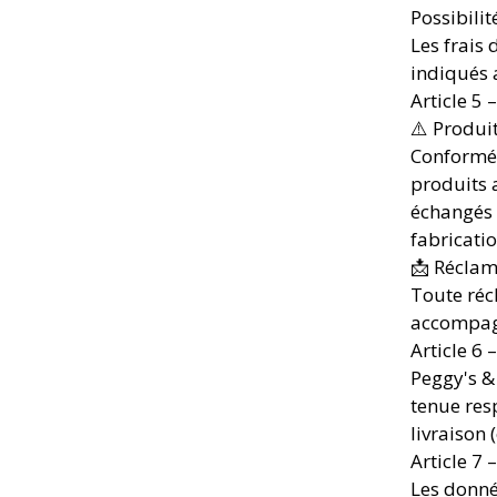
Possibilit
Les frais 
indiqués 
Article 5 
⚠️ Produi
Conformém
produits 
échangés 
fabricatio
📩 Réclam
Toute réc
accompagn
Article 6 
Peggy's &
tenue res
livraison 
Article 7
Les donné