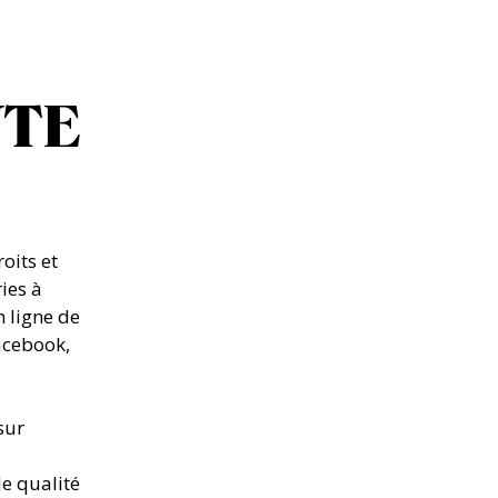
NTE
oits et
ies à
n ligne de
Facebook,
sur
de qualité