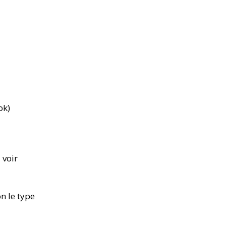
ok)
 voir
n le type